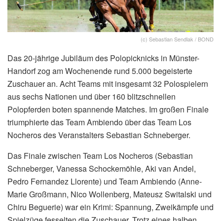
(c) Sebastian Sendlak / BOND
Das 20-jährige Jubiläum des Polopicknicks in Münster-
Handorf zog am Wochenende rund 5.000 begeisterte
Zuschauer an. Acht Teams mit insgesamt 32 Polospielern
aus sechs Nationen und über 160 blitzschnellen
Polopferden boten spannende Matches. Im großen Finale
triumphierte das Team Ambiendo über das Team Los
Nocheros des Veranstalters Sebastian Schneberger.
Das Finale zwischen Team Los Nocheros (Sebastian
Schneberger, Vanessa Schockemöhle, Aki van Andel,
Pedro Fernandez Llorente) und Team Ambiendo (Anne-
Marie Großmann, Nico Wollenberg, Mateusz Switalski und
Chiru Beguerie) war ein Krimi: Spannung, Zweikämpfe und
Spielzüge fesselten die Zuschauer. Trotz eines halben