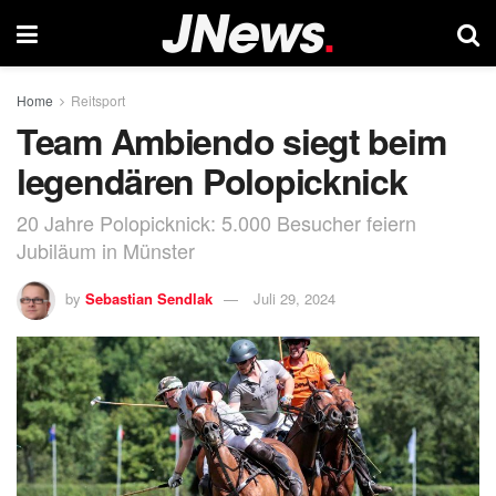
Home
Reitsport
Team Ambiendo siegt beim
legendären Polopicknick
20 Jahre Polopicknick: 5.000 Besucher feiern
Jubiläum in Münster
by
Sebastian Sendlak
Juli 29, 2024