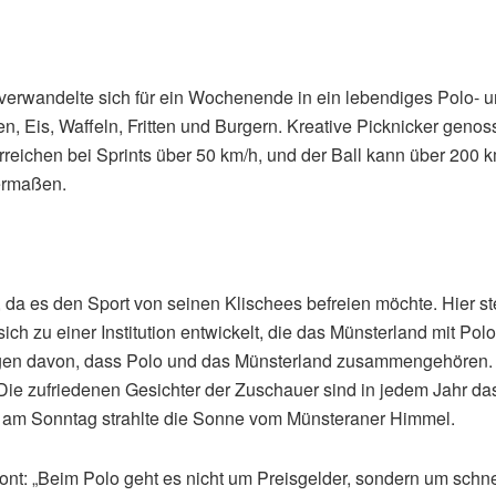
rwandelte sich für ein Wochenende in ein lebendiges Polo- und
, Eis, Waffeln, Fritten und Burgern. Kreative Picknicker genos
reichen bei Sprints über 50 km/h, und der Ball kann über 200 k
ermaßen.
k, da es den Sport von seinen Klischees befreien möchte. Hier 
ch zu einer Institution entwickelt, die das Münsterland mit Po
en davon, dass Polo und das Münsterland zusammengehören. E
Die zufriedenen Gesichter der Zuschauer sind in jedem Jahr da
em am Sonntag strahlte die Sonne vom Münsteraner Himmel.
tont: „Beim Polo geht es nicht um Preisgelder, sondern um schn