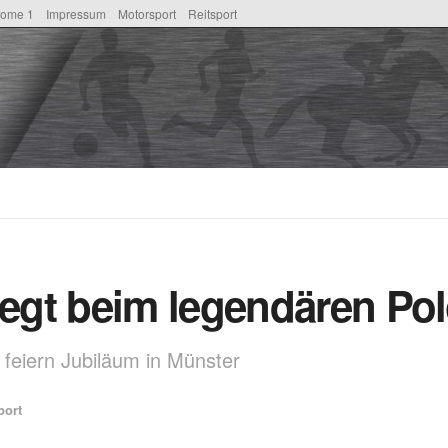
ome 1
Impressum
Motorsport
Reitsport
gt beim legendären Pol
 feiern Jubiläum in Münster
port