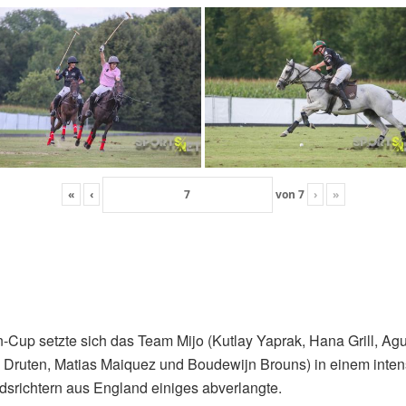
«
‹
von
7
›
»
-Cup setzte sich das Team Mijo (Kutlay Yaprak, Hana Grill, 
an Druten, Matias Maiquez und Boudewijn Brouns) in einem inte
srichtern aus England einiges abverlangte.