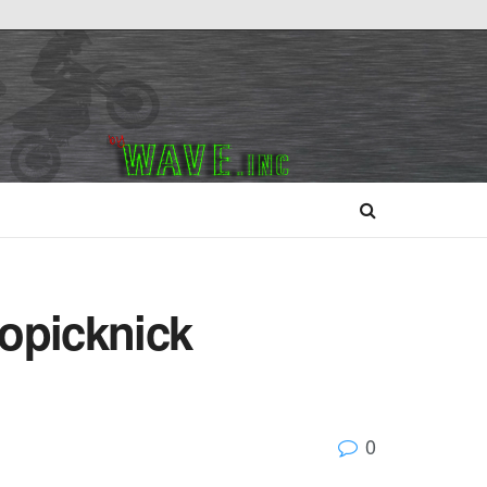
opicknick
0