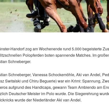
Münster-Handorf zog am Wochenende rund 5.000 begeisterte Zus
blitzschnellen Polopferden boten spannende Matches. Im große
tian Schneberger.
tian Schneberger, Vanessa Schockemöhle, Aki van Andel, Pe
z Switalski und Chiru Beguerie) war ein Krimi: Spannung, Zwe
cheros aufgrund des Handicaps, gewann Team Ambiendo am Ende
kürzlich Deutscher Meister im Polo wurde. Die Siegerehrung wu
picknicks wurde der Niederländer Aki van Andel.