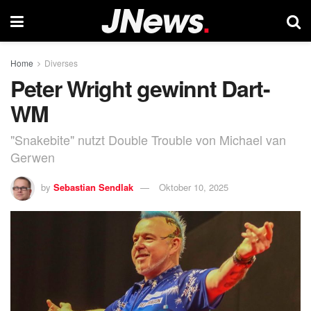
Home
Diverses
Peter Wright gewinnt Dart-
WM
"Snakebite" nutzt Double Trouble von Michael van
Gerwen
by
Sebastian Sendlak
Oktober 10, 2025