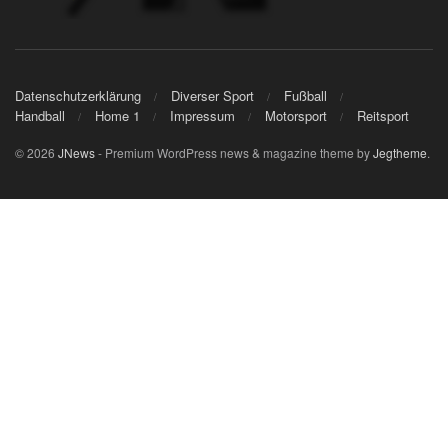
Datenschutzerklärung
Diverser Sport
Fußball
Handball
Home 1
Impressum
Motorsport
Reitsport
© 2026
JNews
- Premium WordPress news & magazine theme by
Jegtheme
.