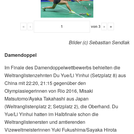
«
‹
von
3
›
»
Bilder (c) Sebastian Sendlak
Damendoppel
Im Finale des Damendoppelwettbewerbs behielten die
Weltranglistenzehnten Du Yue/Li Yinhui (Setzplatz 8) aus
China mit 22:20, 21:15 gegenüber den
Olympiasiegerinnen von Rio 2016, Misaki
Matsutomo/Ayaka Takahashi aus Japan
(Weltranglistenplatz 2; Setzplatz 2), die Oberhand. Du
Yue/Li Yinhui hatten im Halbfinale schon die
Weltranglistenersten und amtierenden
Vizeweltmeisterinnen Yuki Fukushima/Sayaka Hirota