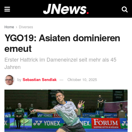
Home
Diverses
YGO19: Asiaten dominieren
erneut
Erster Hattrick im Dameneinzel seit mehr als 45
Jahren
by
Sebastian Sendlak
Oktober 10, 2025