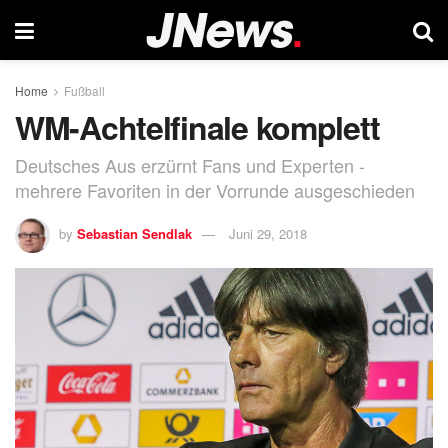
Home
Fußball
WM-Achtelfinale komplett
Deutsches Aus erzürnt Fans und Experten -
mehrere Favoriten in der Vorrunde ausgeschieden
by
Sebastian Sendlak
Juni 29, 2018