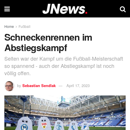
Home
Fußball
Schneckenrennen im
Abstiegskampf
Selten war der Kampf um die Fußball-Meisterschaft
so spannend - auch der Abstiegskampf ist noch
völlig offen.
by
Sebastian Sendlak
April 17, 2023