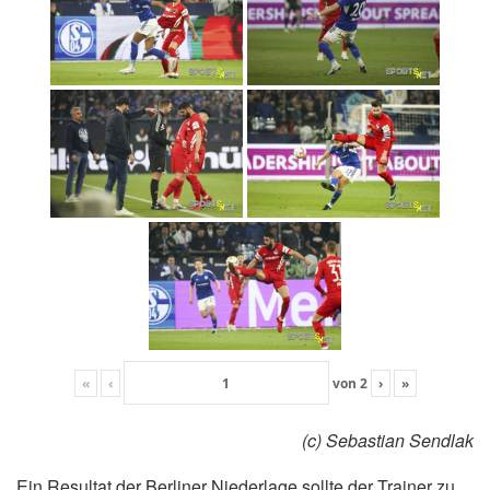
«
‹
von
2
›
»
(c) Sebastian Sendlak
Ein Resultat der Berliner Niederlage sollte der Trainer zu