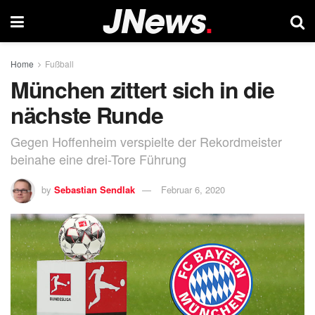
Home
Fußball
München zittert sich in die
nächste Runde
Gegen Hoffenheim verspielte der Rekordmeister
beinahe eine drei-Tore Führung
by
Sebastian Sendlak
Februar 6, 2020