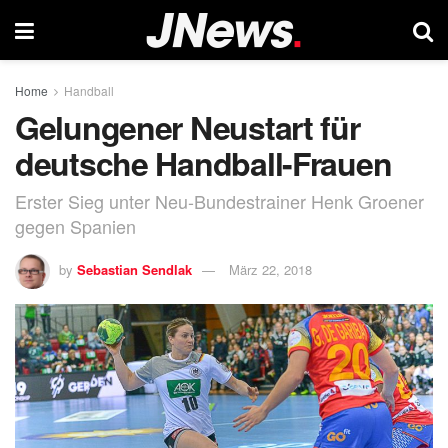
Home
Handball
Gelungener Neustart für
deutsche Handball-Frauen
Erster Sieg unter Neu-Bundestrainer Henk Groener
gegen Spanien
by
Sebastian Sendlak
März 22, 2018