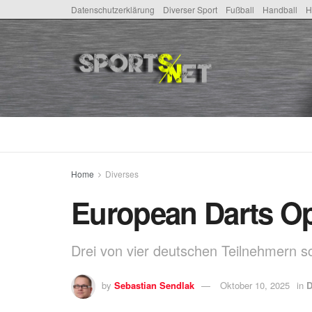
Datenschutzerklärung
Diverser Sport
Fußball
Handball
H
Home
Diverses
European Darts Op
Drei von vier deutschen Teilnehmern sc
by
Sebastian Sendlak
Oktober 10, 2025
in
D