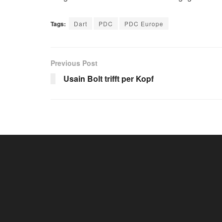
Tags:
Dart
PDC
PDC Europe
Previous Post
Usain Bolt trifft per Kopf