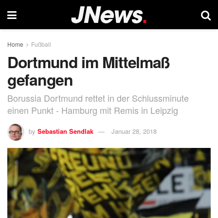
Home
Fußball
Dortmund im Mittelmaß
gefangen
Borussia Dortmund rettet in der Schlussminute
einen Punkt - Hamburg mit Remis in Leipzig
by
Sebastian Sendlak
Januar 28, 2018