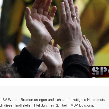
 SV Werder Bremen erringen und sich so frühzeitig die Herbstmeistersc
h diesen inoffiziellen Titel durch ein 2:1 beim MSV Duisburg.