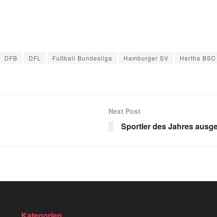
DFB
DFL
Fußball Bundesliga
Hamburger SV
Hertha BSC 
Next Post
Sportler des Jahres ausg
Kategorien