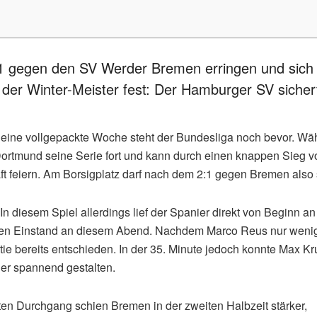
1 gegen den SV Werder Bremen erringen und sich s
 der Winter-Meister fest: Der Hamburger SV sicherte 
 eine vollgepackte Woche steht der Bundesliga noch bevor. W
 Dortmund seine Serie fort und kann durch einen knappen Sieg vo
ft feiern. Am Borsigplatz darf nach dem 2:1 gegen Bremen also
n diesem Spiel allerdings lief der Spanier direkt von Beginn an
genen Einstand an diesem Abend. Nachdem Marco Reus nur weni
tie bereits entschieden. In der 35. Minute jedoch konnte Max K
der spannend gestalten.
ten Durchgang schien Bremen in der zweiten Halbzeit stärker,