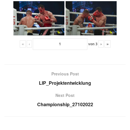
«
‹
von
3
›
»
Previous Post
LIP_Projektentwicklung
Next Post
Championship_27102022