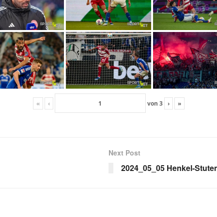
«
‹
von
3
›
»
Next Post
2024_05_05 Henkel-Stute