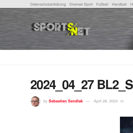
Datenschutzerklärung
Diverser Sport
Fußball
Handball
H
2024_04_27 BL2_S
by
Sebastian Sendlak
April 28, 2024
in