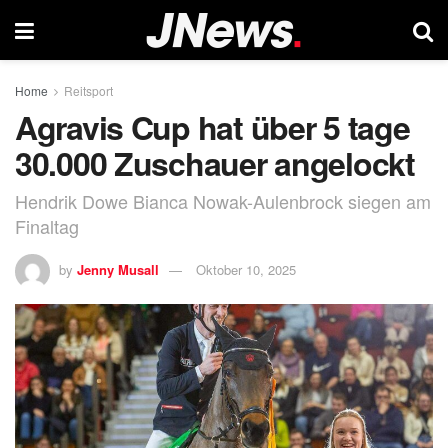
Home
Reitsport
Agravis Cup hat über 5 tage
30.000 Zuschauer angelockt
Hendrik Dowe Bianca Nowak-Aulenbrock siegen am
Finaltag
by
Jenny Musall
Oktober 10, 2025