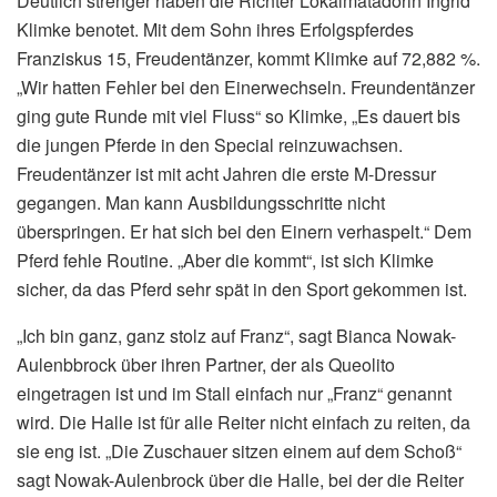
Deutlich strenger haben die Richter Lokalmatadorin Ingrid
Klimke benotet. Mit dem Sohn ihres Erfolgspferdes
Franziskus 15, Freudentänzer, kommt Klimke auf 72,882 %.
„Wir hatten Fehler bei den Einerwechseln. Freundentänzer
ging gute Runde mit viel Fluss“ so Klimke, „Es dauert bis
die jungen Pferde in den Special reinzuwachsen.
Freudentänzer ist mit acht Jahren die erste M-Dressur
gegangen. Man kann Ausbildungsschritte nicht
überspringen. Er hat sich bei den Einern verhaspelt.“ Dem
Pferd fehle Routine. „Aber die kommt“, ist sich Klimke
sicher, da das Pferd sehr spät in den Sport gekommen ist.
„Ich bin ganz, ganz stolz auf Franz“, sagt Bianca Nowak-
Aulenbbrock über ihren Partner, der als Queolito
eingetragen ist und im Stall einfach nur „Franz“ genannt
wird. Die Halle ist für alle Reiter nicht einfach zu reiten, da
sie eng ist. „Die Zuschauer sitzen einem auf dem Schoß“
sagt Nowak-Aulenbrock über die Halle, bei der die Reiter