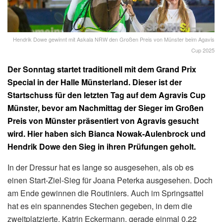
Hendrik Dowe gewinnt mit Askala NRW den Großen Preis von Münster beim Agavis
Cup 2025
Der Sonntag startet traditionell mit dem Grand Prix
Special in der Halle Münsterland. Dieser ist der
Startschuss für den letzten Tag auf dem Agravis Cup
Münster, bevor am Nachmittag der Sieger im Großen
Preis von Münster präsentiert von Agravis gesucht
wird. Hier haben sich Bianca Nowak-Aulenbrock und
Hendrik Dowe den Sieg in ihren Prüfungen geholt.
In der Dressur hat es lange so ausgesehen, als ob es
einen Start-Ziel-Sieg für Joana Peterka ausgesehen. Doch
am Ende gewinnen die Routiniers. Auch im Springsattel
hat es ein spannendes Stechen gegeben, in dem die
zweitplatzierte, Katrin Eckermann, gerade einmal 0,22